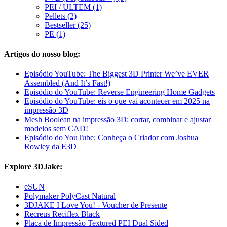
PEI / ULTEM (1)
Pellets (2)
Bestseller (25)
PE (1)
Artigos do nosso blog:
Episódio YouTube: The Biggest 3D Printer We’ve EVER
Assembled (And It’s Fast!)
Episódio do YouTube: Reverse Engineering Home Gadgets
Episódio do YouTube: eis o que vai acontecer em 2025 na
impressão 3D
Mesh Boolean na impressão 3D: cortar, combinar e ajustar
modelos sem CAD!
Episódio do YouTube: Conheça o Criador com Joshua
Rowley da E3D
Explore 3DJake:
eSUN
Polymaker PolyCast Natural
3DJAKE I Love You! - Voucher de Presente
Recreus Reciflex Black
Placa de Impressão Textured PEI Dual Sided