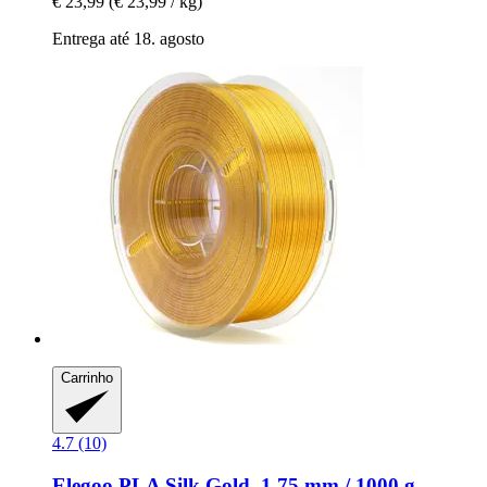
€ 23,99
(€ 23,99 / kg)
Entrega até 18. agosto
Carrinho
4.7 (10)
Elegoo
PLA Silk Gold, 1,75 mm / 1000 g