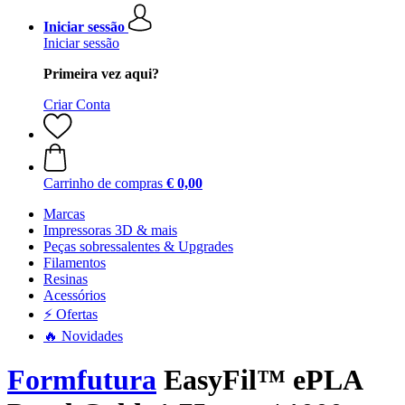
Iniciar sessão
Iniciar sessão
Primeira vez aqui?
Criar Conta
Carrinho de compras
€ 0,00
Marcas
Impressoras 3D & mais
Peças sobressalentes & Upgrades
Filamentos
Resinas
Acessórios
⚡ Ofertas
🔥 Novidades
Formfutura
EasyFil™ ePLA