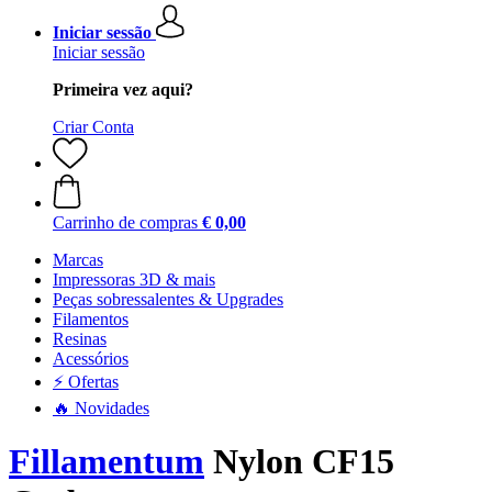
Iniciar sessão
Iniciar sessão
Primeira vez aqui?
Criar Conta
Carrinho de compras
€ 0,00
Marcas
Impressoras 3D & mais
Peças sobressalentes & Upgrades
Filamentos
Resinas
Acessórios
⚡ Ofertas
🔥 Novidades
Fillamentum
Nylon CF15