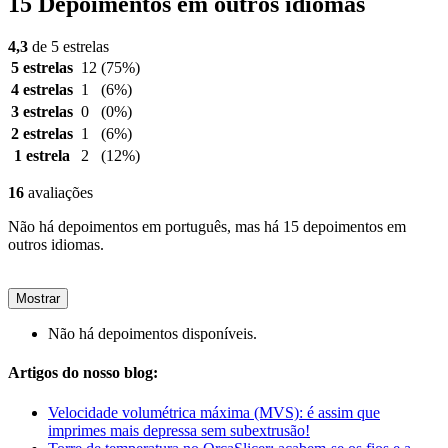
15 Depoimentos em outros idiomas
4,3
de 5 estrelas
5 estrelas
12
(75%)
4 estrelas
1
(6%)
3 estrelas
0
(0%)
2 estrelas
1
(6%)
1 estrela
2
(12%)
16
avaliações
Não há depoimentos em português, mas há 15 depoimentos em
outros idiomas.
Mostrar
Não há depoimentos disponíveis.
Artigos do nosso blog:
Velocidade volumétrica máxima (MVS): é assim que
imprimes mais depressa sem subextrusão!