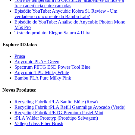
Torre de temperatura no OrcaSlicer: acabem-se os fios e a
fraca aderência entre camadas
Episódio YouTube: Anycubic Kobra S1 Review - Um
verdadeiro concorrente da Bambu Lab?
Episódio do YouTube: Análise do Anycubic Photon Mono
M5s Pro
Teste do produto: Elegoo Saturn 4 Ultra
Explore 3DJake:
Prusa
Anycubic PLA+ Green
Spectrum PETG ESD Power Tool Blue
Anycubic TPU Milky White
Bambu PLA Pure Milky Pink
Novos Produtos:
Recycling Fabrik rPLA Sanfte Blüte (Rosa)
Recycling Fabrik rPLA Refill Gammlige Avocado (Verde)
Recycling Fabrik rPETG Premium Pastel Mint
rPLA Wilder Prototyp (Protótipo Selvagem)
Vallejo Glass Fiber Brush