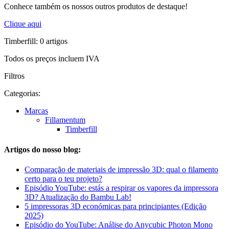
Conhece também os nossos outros produtos de destaque!
Clique aqui
Timberfill: 0 artigos
Todos os preços incluem IVA
Filtros
Categorias:
Marcas
Fillamentum
Timberfill
Artigos do nosso blog:
Comparação de materiais de impressão 3D: qual o filamento
certo para o teu projeto?
Episódio YouTube: estás a respirar os vapores da impressora
3D? Atualização do Bambu Lab!
5 impressoras 3D económicas para principiantes (Edição
2025)
Episódio do YouTube: Análise do Anycubic Photon Mono