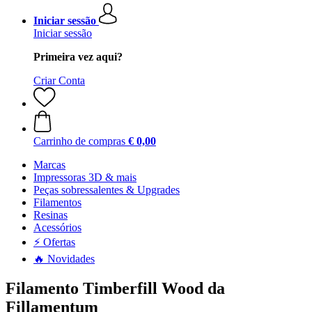
Iniciar sessão
Iniciar sessão
Primeira vez aqui?
Criar Conta
Carrinho de compras
€ 0,00
Marcas
Impressoras 3D & mais
Peças sobressalentes & Upgrades
Filamentos
Resinas
Acessórios
⚡ Ofertas
🔥 Novidades
Filamento Timberfill Wood da
Fillamentum