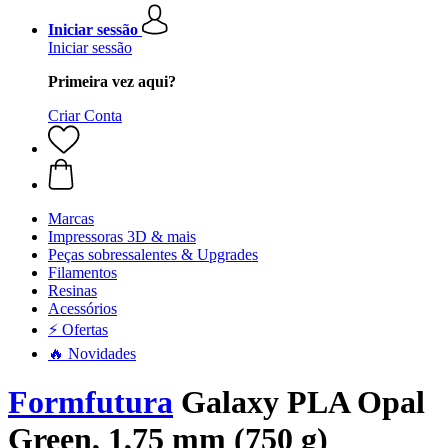
Iniciar sessão
Iniciar sessão
Primeira vez aqui?
Criar Conta
Marcas
Impressoras 3D & mais
Peças sobressalentes & Upgrades
Filamentos
Resinas
Acessórios
⚡ Ofertas
🔥 Novidades
Formfutura
Galaxy PLA Opal
Green, 1,75 mm (750 g)