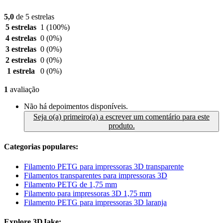
5,0
de 5 estrelas
5 estrelas
1
(100%)
4 estrelas
0
(0%)
3 estrelas
0
(0%)
2 estrelas
0
(0%)
1 estrela
0
(0%)
1
avaliação
Não há depoimentos disponíveis.
Seja o(a) primeiro(a) a escrever um comentário para este
produto.
Categorias populares:
Filamento PETG para impressoras 3D transparente
Filamentos transparentes para impressoras 3D
Filamento PETG de 1,75 mm
Filamento para impressoras 3D 1,75 mm
Filamento PETG para impressoras 3D laranja
Explore 3DJake: