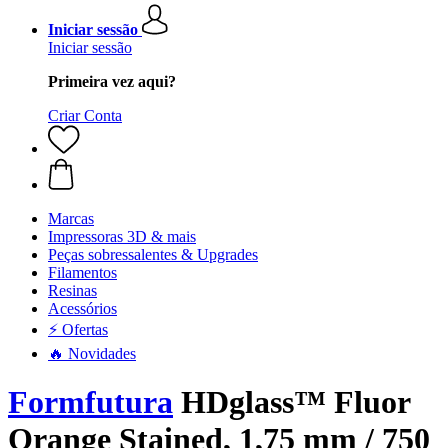
Iniciar sessão
Iniciar sessão
Primeira vez aqui?
Criar Conta
Marcas
Impressoras 3D & mais
Peças sobressalentes & Upgrades
Filamentos
Resinas
Acessórios
⚡ Ofertas
🔥 Novidades
Formfutura
HDglass™ Fluor
Orange Stained, 1,75 mm / 750