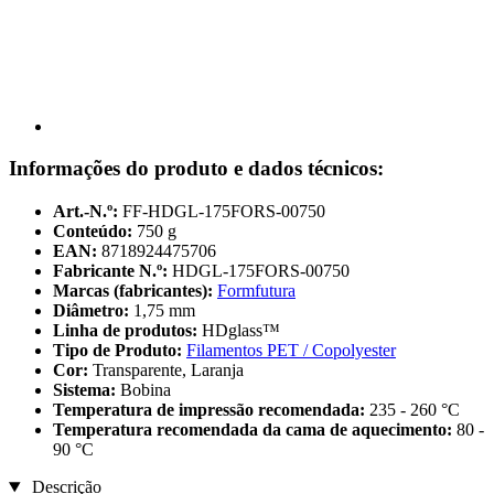
Informações do produto e dados técnicos:
Art.-N.º:
FF-HDGL-175FORS-00750
Conteúdo:
750 g
EAN:
8718924475706
Fabricante N.º:
HDGL-175FORS-00750
Marcas (fabricantes):
Formfutura
Diâmetro:
1,75 mm
Linha de produtos:
HDglass™
Tipo de Produto:
Filamentos PET / Copolyester
Cor:
Transparente, Laranja
Sistema:
Bobina
Temperatura de impressão recomendada:
235 - 260 °C
Temperatura recomendada da cama de aquecimento:
80 -
90 °C
Descrição