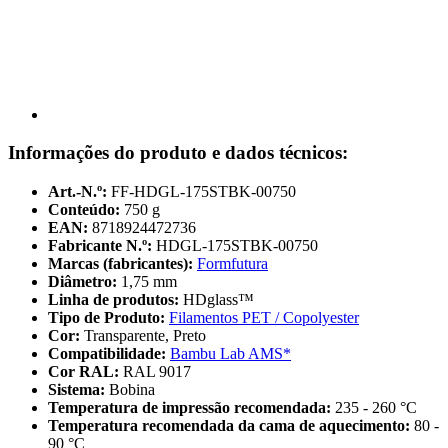
Informações do produto e dados técnicos:
Art.-N.º:
FF-HDGL-175STBK-00750
Conteúdo:
750 g
EAN:
8718924472736
Fabricante N.º:
HDGL-175STBK-00750
Marcas (fabricantes):
Formfutura
Diâmetro:
1,75 mm
Linha de produtos:
HDglass™
Tipo de Produto:
Filamentos PET / Copolyester
Cor:
Transparente, Preto
Compatibilidade:
Bambu Lab AMS*
Cor RAL:
RAL 9017
Sistema:
Bobina
Temperatura de impressão recomendada:
235 - 260 °C
Temperatura recomendada da cama de aquecimento:
80 -
90 °C