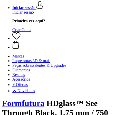
Iniciar sessão
Iniciar sessão
Primeira vez aqui?
Criar Conta
Marcas
Impressoras 3D & mais
Peças sobressalentes & Upgrades
Filamentos
Resinas
Acessórios
⚡ Ofertas
🔥 Novidades
Formfutura
HDglass™ See
Through Black, 1,75 mm / 750