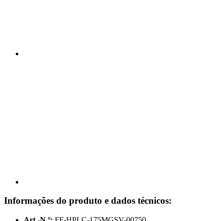
Informações do produto e dados técnicos:
Art.-N.º:
FF-HPLC-175MGSV-00750