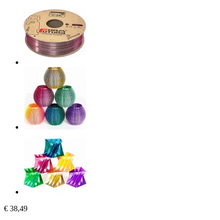
€ 38,49