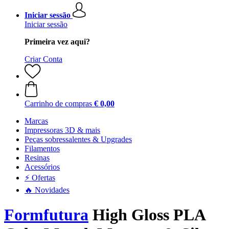
Iniciar sessão
Iniciar sessão
Primeira vez aqui?
Criar Conta
Carrinho de compras
€ 0,00
Marcas
Impressoras 3D & mais
Peças sobressalentes & Upgrades
Filamentos
Resinas
Acessórios
⚡ Ofertas
🔥 Novidades
Formfutura
High Gloss PLA