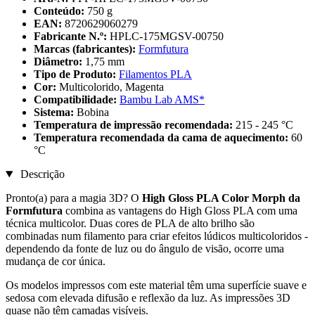
Conteúdo:
750 g
EAN:
8720629060279
Fabricante N.º:
HPLC-175MGSV-00750
Marcas (fabricantes):
Formfutura
Diâmetro:
1,75 mm
Tipo de Produto:
Filamentos PLA
Cor:
Multicolorido, Magenta
Compatibilidade:
Bambu Lab AMS*
Sistema:
Bobina
Temperatura de impressão recomendada:
215 - 245 °C
Temperatura recomendada da cama de aquecimento:
60
°C
Descrição
Pronto(a) para a magia 3D? O
High Gloss PLA Color Morph da
Formfutura
combina as vantagens do High Gloss PLA com uma
técnica multicolor. Duas cores de PLA de alto brilho são
combinadas num filamento para criar efeitos lúdicos multicoloridos -
dependendo da fonte de luz ou do ângulo de visão, ocorre uma
mudança de cor única.
Os modelos impressos com este material têm uma superfície suave e
sedosa com elevada difusão e reflexão da luz. As impressões 3D
quase não têm camadas visíveis.