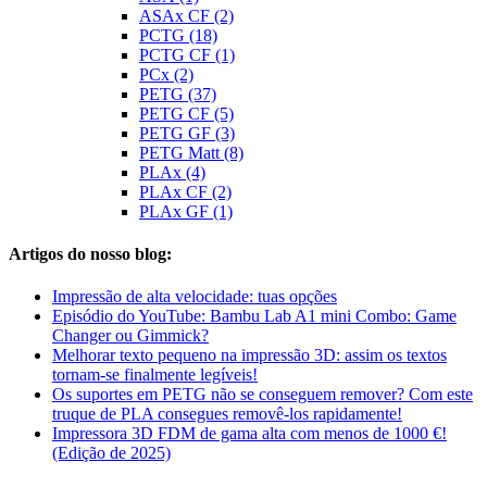
ASAx CF (2)
PCTG (18)
PCTG CF (1)
PCx (2)
PETG (37)
PETG CF (5)
PETG GF (3)
PETG Matt (8)
PLAx (4)
PLAx CF (2)
PLAx GF (1)
Artigos do nosso blog:
Impressão de alta velocidade: tuas opções
Episódio do YouTube: Bambu Lab A1 mini Combo: Game
Changer ou Gimmick?
Melhorar texto pequeno na impressão 3D: assim os textos
tornam-se finalmente legíveis!
Os suportes em PETG não se conseguem remover? Com este
truque de PLA consegues removê-los rapidamente!
Impressora 3D FDM de gama alta com menos de 1000 €!
(Edição de 2025)