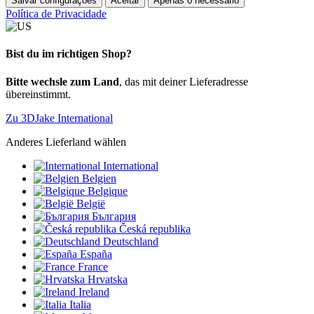
Salvar configurações
Aceitar
Apenas o necessário
Política de Privacidade
Bist du im richtigen Shop?
Bitte wechsle zum Land
, das mit deiner Lieferadresse
übereinstimmt.
Zu 3DJake International
Anderes Lieferland wählen
International
Belgien
Belgique
België
България
Česká republika
Deutschland
España
France
Hrvatska
Ireland
Italia