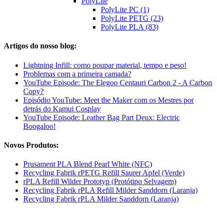
PolyLite
PolyLite PC (1)
PolyLite PETG (23)
PolyLite PLA (83)
Artigos do nosso blog:
Lightning Infill: como poupar material, tempo e peso!
Problemas com a primeira camada?
YouTube Episode: The Elegoo Centauri Carbon 2 - A Carbon
Copy?
Episódio YouTube: Meet the Maker com os Mestres por
detrás do Kamui Cosplay
YouTube Episode: Leather Bag Part Deux: Electric
Boogaloo!
Novos Produtos:
Prusament PLA Blend Pearl White (NFC)
Recycling Fabrik rPETG Refill Saurer Apfel (Verde)
rPLA Refill Wilder Prototyp (Protótipo Selvagem)
Recycling Fabrik rPLA Refill Milder Sanddorn (Laranja)
Recycling Fabrik rPLA Milder Sanddorn (Laranja)