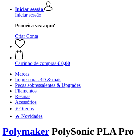
Iniciar sessão
Iniciar sessão
Primeira vez aqui?
Criar Conta
Carrinho de compras
€ 0,00
Marcas
Impressoras 3D & mais
Peças sobressalentes & Upgrades
Filamentos
Resinas
Acessórios
⚡ Ofertas
🔥 Novidades
Polymaker
PolySonic PLA Pro