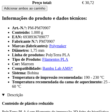
Preço total:
€ 30,72
Adicionar ambos ao carrinho
Informações do produto e dados técnicos:
Art.-N.º:
PM-PM70907
Conteúdo:
1.000 g
EAN:
6938936709077
Fabricante N.º:
PM70907
Marcas (fabricantes):
Polymaker
Diâmetro:
1,75 mm
Linha de produtos:
PolyTerra PLA
Tipo de Produto:
Filamentos PLA
Cor:
Marrom
Compatibilidade:
Bambu Lab AMS*
Sistema:
Bobina
Temperatura de impressão recomendada:
190 - 230 °C
Temperatura recomendada da cama de aquecimento:
25 -
60 °C
Descrição
Conteúdo de plástico reduzido
PolyTerra PLA é um filamento de impressão 3D feito de bioplástico.