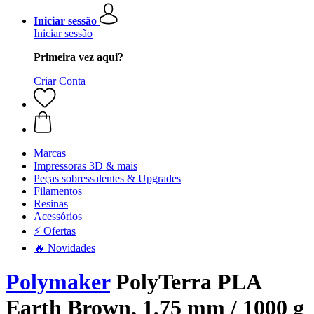
Iniciar sessão
Iniciar sessão
Primeira vez aqui?
Criar Conta
Marcas
Impressoras 3D & mais
Peças sobressalentes & Upgrades
Filamentos
Resinas
Acessórios
⚡ Ofertas
🔥 Novidades
Polymaker
PolyTerra PLA
Earth Brown, 1,75 mm / 1000 g