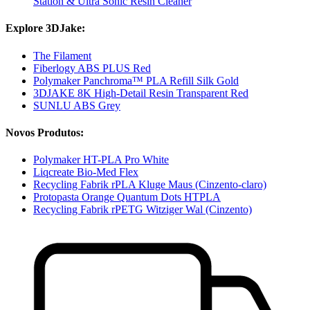
Station & Ultra Sonic Resin Cleaner
Explore 3DJake:
The Filament
Fiberlogy ABS PLUS Red
Polymaker Panchroma™ PLA Refill Silk Gold
3DJAKE 8K High-Detail Resin Transparent Red
SUNLU ABS Grey
Novos Produtos:
Polymaker HT-PLA Pro White
Liqcreate Bio-Med Flex
Recycling Fabrik rPLA Kluge Maus (Cinzento-claro)
Protopasta Orange Quantum Dots HTPLA
Recycling Fabrik rPETG Witziger Wal (Cinzento)