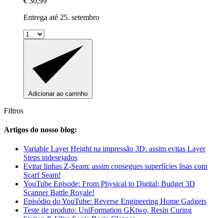
€ 30,99
Entrega até 25. setembro
Adicionar ao carrinho
Filtros
Artigos do nosso blog:
Variable Layer Height na impressão 3D: assim evitas Layer
Steps indesejados
Evitar linhas Z-Seam: assim consegues superfícies lisas com
Scarf Seam!
YouTube Episode: From Physical to Digital: Budget 3D
Scanner Battle Royale!
Episódio do YouTube: Reverse Engineering Home Gadgets
Teste de produto: UniFormation GKtwo, Resin Curing