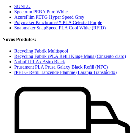
SUNLU
Spectrum PEBA Pure White
AzureFilm PETG Hyper Speed Grey
Polymaker Panchroma™ PLA Celestial Purple
Snapmaker SnapSpeed PLA Cool White (RFID)
Novos Produtos:
Recycling Fabrik Multispool
Recycling Fabrik rPLA Refill Kluge Maus (Cinzento-claro)
Nobufil PLAx Astro Black
Prusament PLA Prusa Galaxy Black Refill (NFC)
rPETG Refill Tanzende Flamme (Laranja Translúcido)