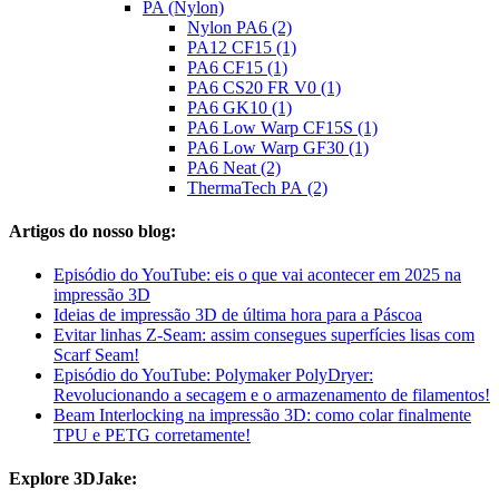
PA (Nylon)
Nylon PA6 (2)
PA12 CF15 (1)
PA6 CF15 (1)
PA6 CS20 FR V0 (1)
PA6 GK10 (1)
PA6 Low Warp CF15S (1)
PA6 Low Warp GF30 (1)
PA6 Neat (2)
ThermaTech PA (2)
Artigos do nosso blog:
Episódio do YouTube: eis o que vai acontecer em 2025 na
impressão 3D
Ideias de impressão 3D de última hora para a Páscoa
Evitar linhas Z-Seam: assim consegues superfícies lisas com
Scarf Seam!
Episódio do YouTube: Polymaker PolyDryer:
Revolucionando a secagem e o armazenamento de filamentos!
Beam Interlocking na impressão 3D: como colar finalmente
TPU e PETG corretamente!
Explore 3DJake: