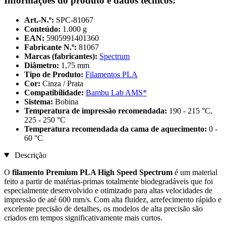
Informações do produto e dados técnicos:
Art.-N.º:
SPC-81067
Conteúdo:
1.000 g
EAN:
5905991401360
Fabricante N.º:
81067
Marcas (fabricantes):
Spectrum
Diâmetro:
1,75 mm
Tipo de Produto:
Filamentos PLA
Cor:
Cinza / Prata
Compatibilidade:
Bambu Lab AMS*
Sistema:
Bobina
Temperatura de impressão recomendada:
190 - 215 °C,
225 - 250 °C
Temperatura recomendada da cama de aquecimento:
0 -
60 °C
Descrição
O
filamento Premium PLA High Speed Spectrum
é um material
feito a partir de matérias-primas totalmente biodegradáveis que foi
especialmente desenvolvido e otimizado para altas velocidades de
impressão de até 600 mm/s. Com alta fluidez, arrefecimento rápido e
excelente precisão de detalhes, os modelos de alta precisão são
criados em tempos significativamente mais curtos.