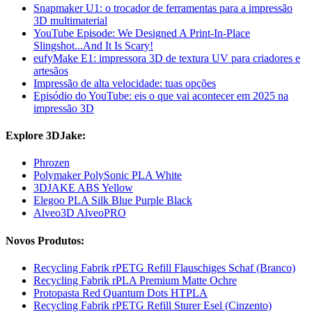
Snapmaker U1: o trocador de ferramentas para a impressão
3D multimaterial
YouTube Episode: We Designed A Print-In-Place
Slingshot...And It Is Scary!
eufyMake E1: impressora 3D de textura UV para criadores e
artesãos
Impressão de alta velocidade: tuas opções
Episódio do YouTube: eis o que vai acontecer em 2025 na
impressão 3D
Explore 3DJake:
Phrozen
Polymaker PolySonic PLA White
3DJAKE ABS Yellow
Elegoo PLA Silk Blue Purple Black
Alveo3D AlveoPRO
Novos Produtos:
Recycling Fabrik rPETG Refill Flauschiges Schaf (Branco)
Recycling Fabrik rPLA Premium Matte Ochre
Protopasta Red Quantum Dots HTPLA
Recycling Fabrik rPETG Refill Sturer Esel (Cinzento)