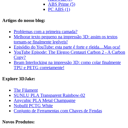
ABS Prime (5)
PC ABS (1)
Artigos do nosso blog:
Problemas com a primeira camada?
Melhorar texto pequeno na impressão 3D: assim os textos
tornam-se finalmente legíveis!
Episódio do YouTube: esta parte é forte e rígida....Mas oca!
YouTube Episode: The Elegoo Centauri Carbon 2 - A Carbon
Copy?
Beam Interlocking na impressão 3D: como colar finalmente
TPU e PETG corretamente!
Explore 3DJake:
The Filament
SUNLU PLA Transparent Rainbow-02
Anycubic PLA Metal Champagne
Nobufil PCTG White
Conjunto de Ferramentas com Chaves de Fendas
Novos Produtos: