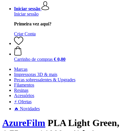
Iniciar sessão
Iniciar sessão
Primeira vez aqui?
Criar Conta
Carrinho de compras
€ 0,00
Marcas
Impressoras 3D & mais
Peças sobressalentes & Upgrades
Filamentos
Resinas
Acessórios
⚡ Ofertas
🔥 Novidades
AzureFilm
PLA Light Green,