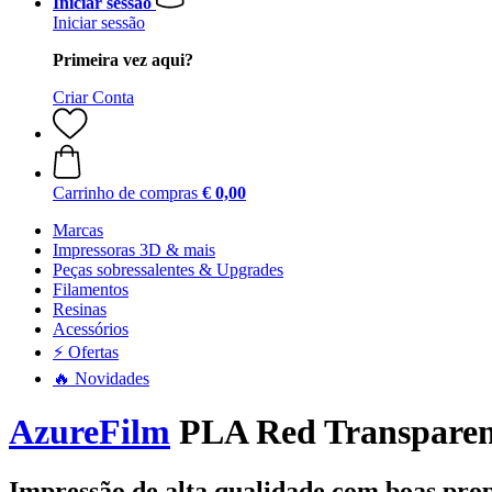
Iniciar sessão
Iniciar sessão
Primeira vez aqui?
Criar Conta
Carrinho de compras
€ 0,00
Marcas
Impressoras 3D & mais
Peças sobressalentes & Upgrades
Filamentos
Resinas
Acessórios
⚡ Ofertas
🔥 Novidades
AzureFilm
PLA Red Transparent
Impressão de alta qualidade com boas pro