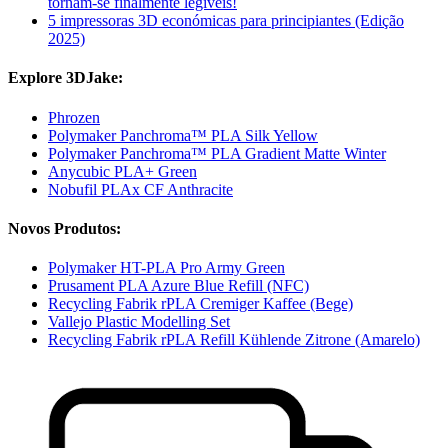
tornam-se finalmente legíveis!
5 impressoras 3D económicas para principiantes (Edição
2025)
Explore 3DJake:
Phrozen
Polymaker Panchroma™ PLA Silk Yellow
Polymaker Panchroma™ PLA Gradient Matte Winter
Anycubic PLA+ Green
Nobufil PLAx CF Anthracite
Novos Produtos:
Polymaker HT-PLA Pro Army Green
Prusament PLA Azure Blue Refill (NFC)
Recycling Fabrik rPLA Cremiger Kaffee (Bege)
Vallejo Plastic Modelling Set
Recycling Fabrik rPLA Refill Kühlende Zitrone (Amarelo)