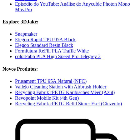
Episódio do YouTube: Análise do Anycubic Photon Mono
M5s Pro
Explore 3DJake:
Snapmaker
Elegoo Rapid TPU 95A Black
Elegoo Standard Resin Black
Formfutura ReFill PLA Traffic White
colorFabb PLA High Speed Pro Telegrey 2
Novos Produtos:
Prusament TPU 95A Natural (NFC)
Vallejo Cleaning Station with Airbrush Holder
Recycling Fabrik rPETG Karibisches Meer (Azul)
Revopoint Mobile Kit (4th Gen)
Recycling Fabrik rPETG Refill Sturer Esel (Cinzento)