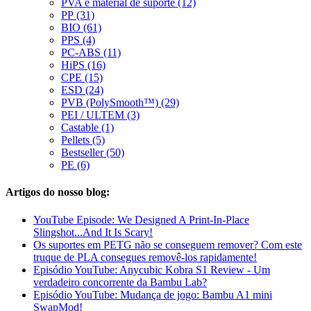
PVA e material de suporte (12)
PP (31)
BIO (61)
PPS (4)
PC-ABS (11)
HiPS (16)
CPE (15)
ESD (24)
PVB (PolySmooth™) (29)
PEI / ULTEM (3)
Castable (1)
Pellets (5)
Bestseller (50)
PE (6)
Artigos do nosso blog:
YouTube Episode: We Designed A Print-In-Place
Slingshot...And It Is Scary!
Os suportes em PETG não se conseguem remover? Com este
truque de PLA consegues removê-los rapidamente!
Episódio YouTube: Anycubic Kobra S1 Review - Um
verdadeiro concorrente da Bambu Lab?
Episódio YouTube: Mudança de jogo: Bambu A1 mini
SwapMod!