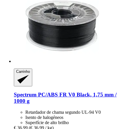
Carrinho
Spectrum
PC/ABS FR V0 Black, 1,75 mm /
1000 g
Retardador de chama segundo UL-94 V0
Isento de halogéneos
Superfície de alto brilho
€ 36,99
(€ 36,99 / kg)