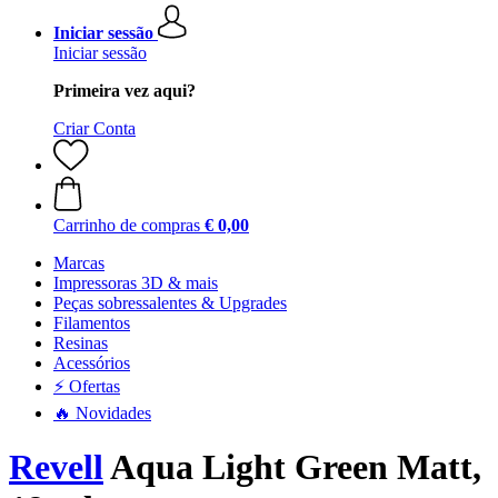
Iniciar sessão
Iniciar sessão
Primeira vez aqui?
Criar Conta
Carrinho de compras
€ 0,00
Marcas
Impressoras 3D & mais
Peças sobressalentes & Upgrades
Filamentos
Resinas
Acessórios
⚡ Ofertas
🔥 Novidades
Revell
Aqua Light Green Matt,