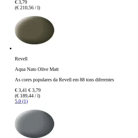
€ 3,79
(€ 210,56 / l)
Revell
Aqua Nato Olive Matt
As cores populares da Revell em 88 tons diferentes
€ 3,41
€ 3,79
(€ 189,44 / l)
5.0 (1)