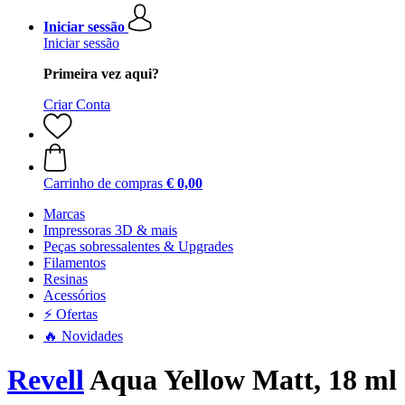
Iniciar sessão
Iniciar sessão
Primeira vez aqui?
Criar Conta
Carrinho de compras
€ 0,00
Marcas
Impressoras 3D & mais
Peças sobressalentes & Upgrades
Filamentos
Resinas
Acessórios
⚡ Ofertas
🔥 Novidades
Revell
Aqua Yellow Matt, 18 ml