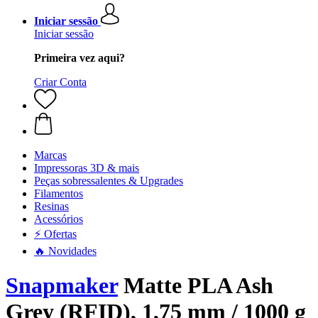
Iniciar sessão
Iniciar sessão
Primeira vez aqui?
Criar Conta
Marcas
Impressoras 3D & mais
Peças sobressalentes & Upgrades
Filamentos
Resinas
Acessórios
⚡ Ofertas
🔥 Novidades
Snapmaker
Matte PLA Ash
Grey (RFID), 1,75 mm / 1000 g