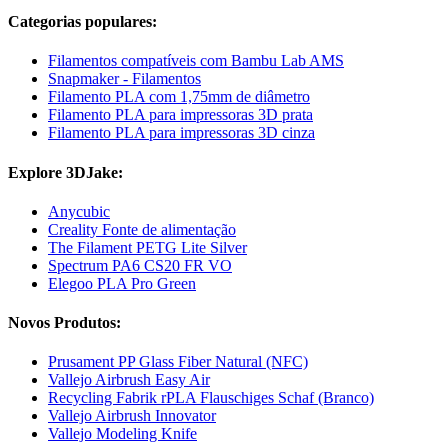
Categorias populares:
Filamentos compatíveis com Bambu Lab AMS
Snapmaker - Filamentos
Filamento PLA com 1,75mm de diâmetro
Filamento PLA para impressoras 3D prata
Filamento PLA para impressoras 3D cinza
Explore 3DJake:
Anycubic
Creality Fonte de alimentação
The Filament PETG Lite Silver
Spectrum PA6 CS20 FR VO
Elegoo PLA Pro Green
Novos Produtos:
Prusament PP Glass Fiber Natural (NFC)
Vallejo Airbrush Easy Air
Recycling Fabrik rPLA Flauschiges Schaf (Branco)
Vallejo Airbrush Innovator
Vallejo Modeling Knife