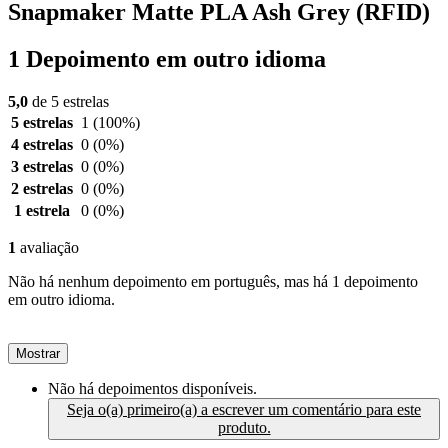
Snapmaker Matte PLA Ash Grey (RFID)
1 Depoimento em outro idioma
5,0
de 5 estrelas
5 estrelas
1
(100%)
4 estrelas
0
(0%)
3 estrelas
0
(0%)
2 estrelas
0
(0%)
1 estrela
0
(0%)
1
avaliação
Não há nenhum depoimento em português, mas há 1 depoimento
em outro idioma.
Mostrar
Não há depoimentos disponíveis.
Seja o(a) primeiro(a) a escrever um comentário para este
produto.