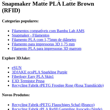
Snapmaker Matte PLA Latte Brown
(RFID)
Categorias populares:
Filamentos compatíveis com Bambu Lab AMS
Snapmaker - Filamentos
Filamento PLA com 1,75mm de diâmetro
Filamento para impressoras 3D 1,75 mm
Filamento PLA para impressoras 3D marrom
Explore 3DJake:
eSUN
3DJAKE ecoPLA Sparkling Purple
Fiberlogy Easy PLA Skin1
E3D Termistor Prusa
Recycling Fabrik rPETG Frostige Rose (Rosa Translúcido)
Novos Produtos:
Recycling Fabrik rPETG Flauschiges Schaf (Branco)
Recycling Fabrik rPLA Refill Gammlige Avocado (Verde)