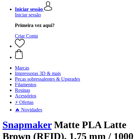
Iniciar sessão
Iniciar sessão
Primeira vez aqui?
Criar Conta
Marcas
Impressoras 3D & mais
Peças sobressalentes & Upgrades
Filamentos
Resinas
Acessórios
⚡ Ofertas
🔥 Novidades
Snapmaker
Matte PLA Latte
Brown (RFID), 1,75 mm / 1000