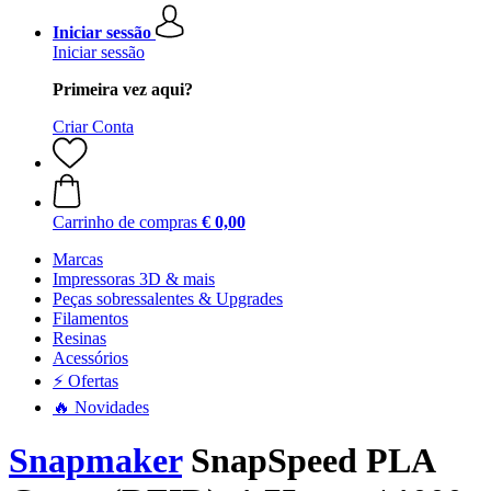
Iniciar sessão
Iniciar sessão
Primeira vez aqui?
Criar Conta
Carrinho de compras
€ 0,00
Marcas
Impressoras 3D & mais
Peças sobressalentes & Upgrades
Filamentos
Resinas
Acessórios
⚡ Ofertas
🔥 Novidades
Snapmaker
SnapSpeed PLA