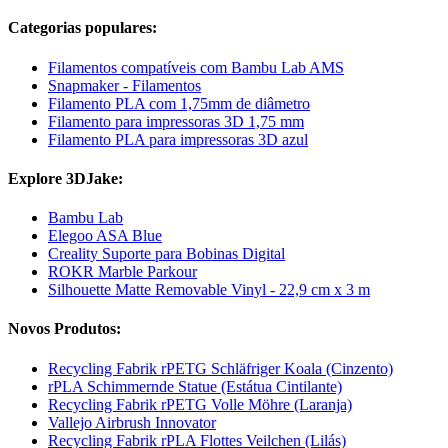
Categorias populares:
Filamentos compatíveis com Bambu Lab AMS
Snapmaker - Filamentos
Filamento PLA com 1,75mm de diâmetro
Filamento para impressoras 3D 1,75 mm
Filamento PLA para impressoras 3D azul
Explore 3DJake:
Bambu Lab
Elegoo ASA Blue
Creality Suporte para Bobinas Digital
ROKR Marble Parkour
Silhouette Matte Removable Vinyl - 22,9 cm x 3 m
Novos Produtos:
Recycling Fabrik rPETG Schläfriger Koala (Cinzento)
rPLA Schimmernde Statue (Estátua Cintilante)
Recycling Fabrik rPETG Volle Möhre (Laranja)
Vallejo Airbrush Innovator
Recycling Fabrik rPLA Flottes Veilchen (Lilás)