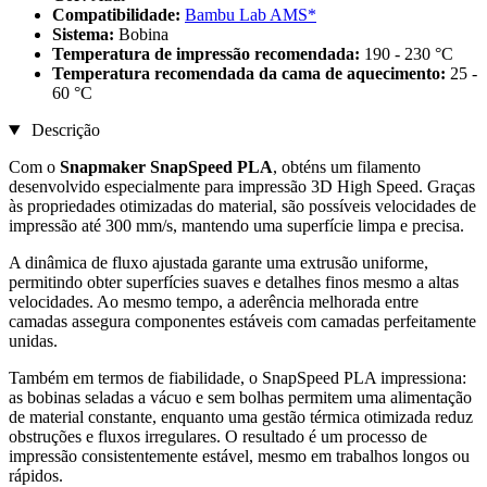
Compatibilidade:
Bambu Lab AMS*
Sistema:
Bobina
Temperatura de impressão recomendada:
190 - 230 °C
Temperatura recomendada da cama de aquecimento:
25 -
60 °C
Descrição
Com o
Snapmaker SnapSpeed PLA
, obténs um filamento
desenvolvido especialmente para impressão 3D High Speed. Graças
às propriedades otimizadas do material, são possíveis velocidades de
impressão até 300 mm/s, mantendo uma superfície limpa e precisa.
A dinâmica de fluxo ajustada garante uma extrusão uniforme,
permitindo obter superfícies suaves e detalhes finos mesmo a altas
velocidades. Ao mesmo tempo, a aderência melhorada entre
camadas assegura componentes estáveis com camadas perfeitamente
unidas.
Também em termos de fiabilidade, o SnapSpeed PLA impressiona:
as bobinas seladas a vácuo e sem bolhas permitem uma alimentação
de material constante, enquanto uma gestão térmica otimizada reduz
obstruções e fluxos irregulares. O resultado é um processo de
impressão consistentemente estável, mesmo em trabalhos longos ou
rápidos.