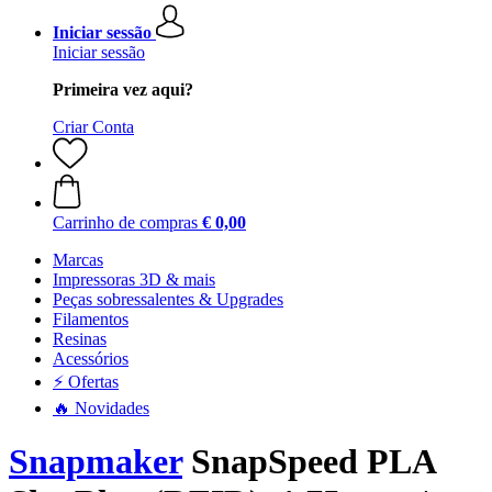
Iniciar sessão
Iniciar sessão
Primeira vez aqui?
Criar Conta
Carrinho de compras
€ 0,00
Marcas
Impressoras 3D & mais
Peças sobressalentes & Upgrades
Filamentos
Resinas
Acessórios
⚡ Ofertas
🔥 Novidades
Snapmaker
SnapSpeed PLA