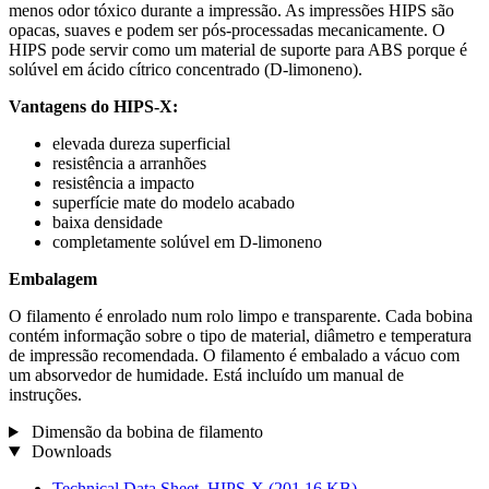
menos odor tóxico durante a impressão. As impressões HIPS são
opacas, suaves e podem ser pós-processadas mecanicamente. O
HIPS pode servir como um material de suporte para ABS porque é
solúvel em ácido cítrico concentrado (D-limoneno).
Vantagens do HIPS-X:
elevada dureza superficial
resistência a arranhões
resistência a impacto
superfície mate do modelo acabado
baixa densidade
completamente solúvel em D-limoneno
Embalagem
O filamento é enrolado num rolo limpo e transparente. Cada bobina
contém informação sobre o tipo de material, diâmetro e temperatura
de impressão recomendada. O filamento é embalado a vácuo com
um absorvedor de humidade. Está incluído um manual de
instruções.
Dimensão da bobina de filamento
Downloads
Technical Data Sheet_HIPS-X
(201,16 KB)