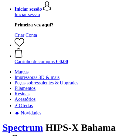
Iniciar sessão
Iniciar sessão
Primeira vez aqui?
Criar Conta
Carrinho de compras
€ 0,00
Marcas
Impressoras 3D & mais
Peças sobressalentes & Upgrades
Filamentos
Resinas
Acessórios
⚡ Ofertas
🔥 Novidades
Spectrum
HIPS-X Bahama