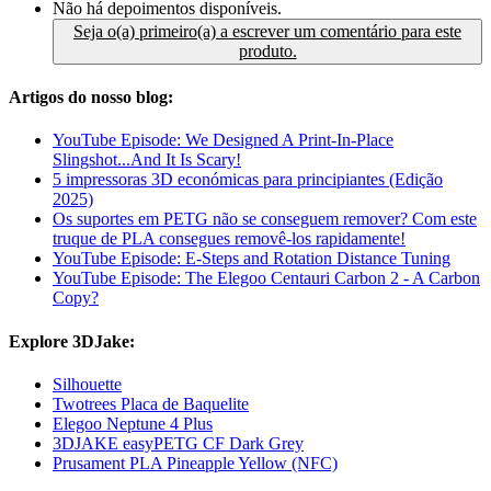
Não há depoimentos disponíveis.
Seja o(a) primeiro(a) a escrever um comentário para este
produto.
Artigos do nosso blog:
YouTube Episode: We Designed A Print-In-Place
Slingshot...And It Is Scary!
5 impressoras 3D económicas para principiantes (Edição
2025)
Os suportes em PETG não se conseguem remover? Com este
truque de PLA consegues removê-los rapidamente!
YouTube Episode: E-Steps and Rotation Distance Tuning
YouTube Episode: The Elegoo Centauri Carbon 2 - A Carbon
Copy?
Explore 3DJake:
Silhouette
Twotrees Placa de Baquelite
Elegoo Neptune 4 Plus
3DJAKE easyPETG CF Dark Grey
Prusament PLA Pineapple Yellow (NFC)