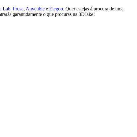
u Lab
,
Prusa
,
Anycubic
e
Elegoo
. Quer estejas à procura de uma
ontrarás garantidamente o que procuras na 3DJake!