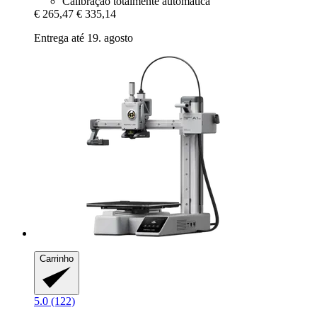
Calibração totalmente automática
€ 265,47
€ 335,14
Entrega até 19. agosto
Carrinho
5.0 (122)