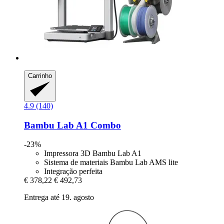
Carrinho
4.9 (140)
Bambu Lab
A1 Combo
-23%
Impressora 3D Bambu Lab A1
Sistema de materiais Bambu Lab AMS lite
Integração perfeita
€ 378,22
€ 492,73
Entrega até 19. agosto