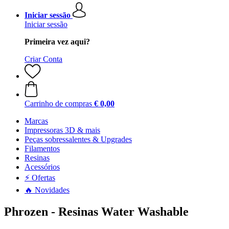
Iniciar sessão
Iniciar sessão
Primeira vez aqui?
Criar Conta
Carrinho de compras
€ 0,00
Marcas
Impressoras 3D & mais
Peças sobressalentes & Upgrades
Filamentos
Resinas
Acessórios
⚡ Ofertas
🔥 Novidades
Phrozen - Resinas Water Washable