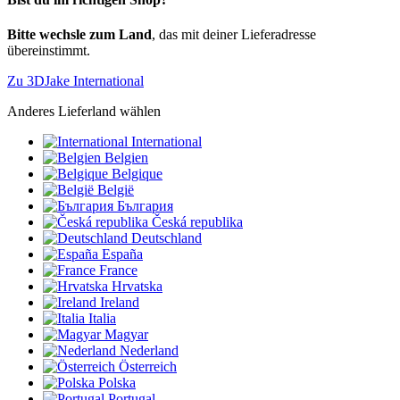
Bitte wechsle zum Land
, das mit deiner Lieferadresse
übereinstimmt.
Zu 3DJake International
Anderes Lieferland wählen
International
Belgien
Belgique
België
България
Česká republika
Deutschland
España
France
Hrvatska
Ireland
Italia
Magyar
Nederland
Österreich
Polska
Portugal