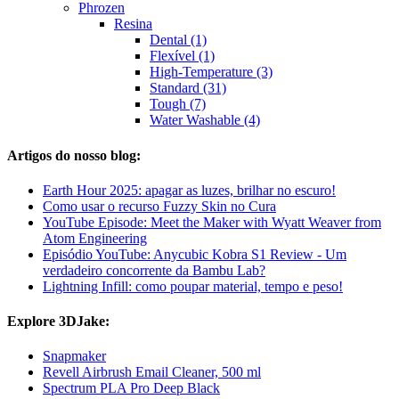
Phrozen
Resina
Dental (1)
Flexível (1)
High-Temperature (3)
Standard (31)
Tough (7)
Water Washable (4)
Artigos do nosso blog:
Earth Hour 2025: apagar as luzes, brilhar no escuro!
Como usar o recurso Fuzzy Skin no Cura
YouTube Episode: Meet the Maker with Wyatt Weaver from
Atom Engineering
Episódio YouTube: Anycubic Kobra S1 Review - Um
verdadeiro concorrente da Bambu Lab?
Lightning Infill: como poupar material, tempo e peso!
Explore 3DJake:
Snapmaker
Revell Airbrush Email Cleaner, 500 ml
Spectrum PLA Pro Deep Black