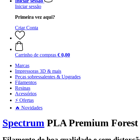
Iniciar sessão
Iniciar sessão
Primeira vez aqui?
Criar Conta
Carrinho de compras
€ 0,00
Marcas
Impressoras 3D & mais
Peças sobressalentes & Upgrades
Filamentos
Resinas
Acessórios
⚡ Ofertas
🔥 Novidades
Spectrum
PLA Premium Forest G
Filamento de boa qualidade e sem distorçã