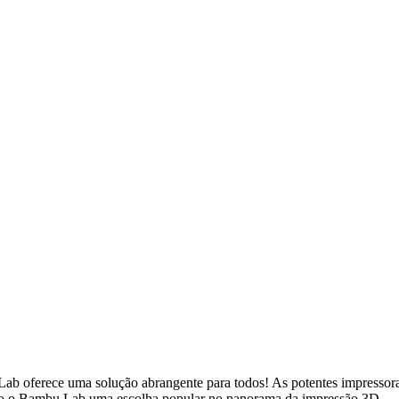
Lab oferece uma solução abrangente para todos! As potentes impressora
rnando o Bambu Lab uma escolha popular no panorama da impressão 3D.