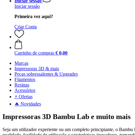
Iniciar sessão
Iniciar sessão
Primeira vez aqui?
Criar Conta
Carrinho de compras
€ 0,00
Marcas
Impressoras 3D & mais
Peças sobressalentes & Upgrades
Filamentos
Resinas
Acessórios
⚡ Ofertas
🔥 Novidades
Impressoras 3D Bambu Lab e muito mais
Seja um utilizador experiente ou um completo principiante, o Bambu 
qualidade, facilidade de utilização e caraterísticas inovadoras, to