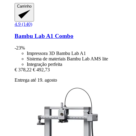
Carrinho
4.9 (140)
Bambu Lab
A1 Combo
-23%
Impressora 3D Bambu Lab A1
Sistema de materiais Bambu Lab AMS lite
Integração perfeita
€ 378,22
€ 492,73
Entrega até 19. agosto