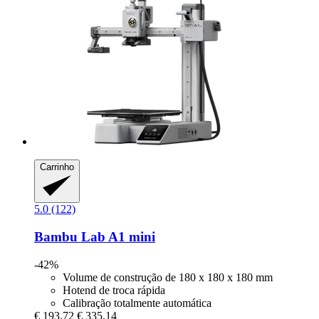
Carrinho
5.0 (122)
Bambu Lab
A1 mini
-42%
Volume de construção de 180 x 180 x 180 mm
Hotend de troca rápida
Calibração totalmente automática
€ 193,72
€ 335,14